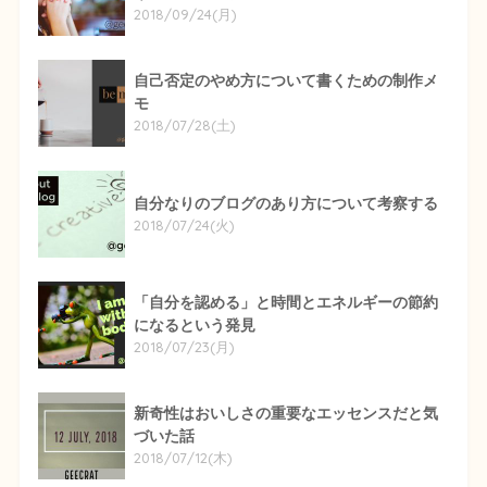
2018/09/24(月)
自己否定のやめ方について書くための制作メ
モ
2018/07/28(土)
自分なりのブログのあり方について考察する
2018/07/24(火)
「自分を認める」と時間とエネルギーの節約
になるという発見
2018/07/23(月)
新奇性はおいしさの重要なエッセンスだと気
づいた話
2018/07/12(木)